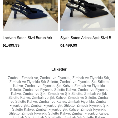
Lacivert Saten Sivri Burun Arkası Açık Kadın Stiletto
Siyah Saten Arkası Açık Sivri Burun Stiletto
₺1.499,99
₺1.499,99
Etiketler
Zımbalı
,
Zımbalı ve
,
Zımbalı ve Fiyonklu
,
Zımbalı ve Fiyonklu Şık
,
Zımbalı ve Fiyonklu Şık Stiletto
,
Zımbalı ve Fiyonklu Şık Stiletto
Kahve
,
Zımbalı ve Fiyonklu Şık Kahve
,
Zımbalı ve Fiyonklu
Stiletto
,
Zımbalı ve Fiyonklu Stiletto Kahve
,
Zımbalı ve Fiyonklu
Kahve
,
Zımbalı ve Şık
,
Zımbalı ve Şık Stiletto
,
Zımbalı ve Şık
Stiletto Kahve
,
Zımbalı ve Şık Kahve
,
Zımbalı ve Stiletto
,
Zımbalı
ve Stiletto Kahve
,
Zımbalı ve Kahve
,
Zımbalı Fiyonklu
,
Zımbalı
Fiyonklu Şık
,
Zımbalı Fiyonklu Şık Stiletto
,
Zımbalı Fiyonklu Şık
Stiletto Kahve
,
Zımbalı Fiyonklu Şık Kahve
,
Zımbalı Fiyonklu
Stiletto
,
Zımbalı Fiyonklu Stiletto Kahve
,
Zımbalı Fiyonklu Kahve
,
Zımbalı Şık
,
Zımbalı Şık Stiletto
,
Zımbalı Şık Stiletto Kahve
,