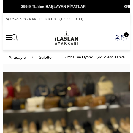
399,9 TL'den BAŞLAYAN FİYATLAR
KREDİ KARTIN
0546 598 74 44 - Destek Hattı (10:00 - 19:00)
0
Anasayfa
Stiletto
Zımbalı ve Fiyonklu Şık Stiletto Kahve