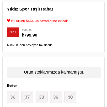
Yıldız Spor Taşlı Rahat
Bu ürünü 5464 kişi favorilerine ekledi!
₺989,90
%
19
₺799,90
İndirim
₺286,58
`den başlayan taksitlerle
Ürün stoklarımızda kalmamıştır.
Beden
36
37
38
39
40