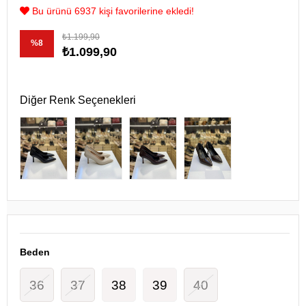
Bu ürünü 6937 kişi favorilerine ekledi!
₺1.199,90
%
8
₺1.099,90
İndirim
Diğer Renk Seçenekleri
Beden
36
37
38
39
40