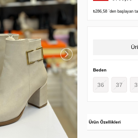
İndirim
₺286,58
`den başlayan tak
Ür
›
Beden
36
37
3
Ürün Özellikleri