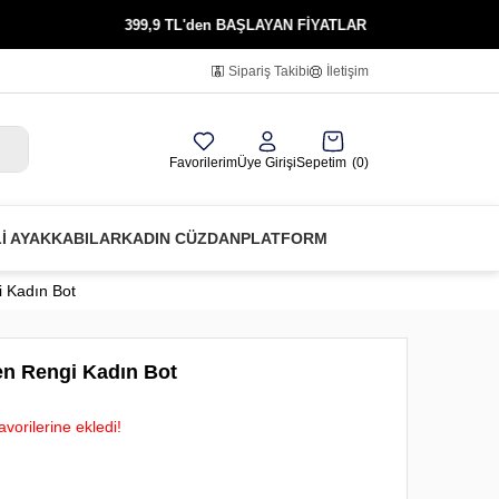
399,9 TL'den BAŞLAYAN FİYATLAR
KREDİ K
Sipariş Takibi
İletişim
Favorilerim
Üye Girişi
Sepetim
0
Lİ AYAKKABILAR
KADIN CÜZDAN
PLATFORM
 Kadın Bot
en Rengi Kadın Bot
vorilerine ekledi!