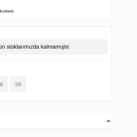
sitlerle
ün stoklarımızda kalmamıştır.
8
39