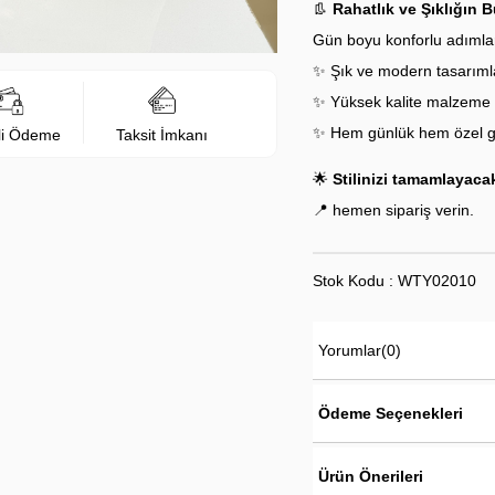
👢
Rahatlık ve Şıklığın 
Gün boyu konforlu adımlar 
✨ Şık ve modern tasarıml
✨ Yüksek kalite malzeme
✨ Hem günlük hem özel g
li Ödeme
Taksit İmkanı
🌟
Stilinizi tamamlayaca
📍 hemen sipariş verin.
Stok Kodu : WTY02010
Yorumlar
(0)
Ödeme Seçenekleri
Ürün Önerileri