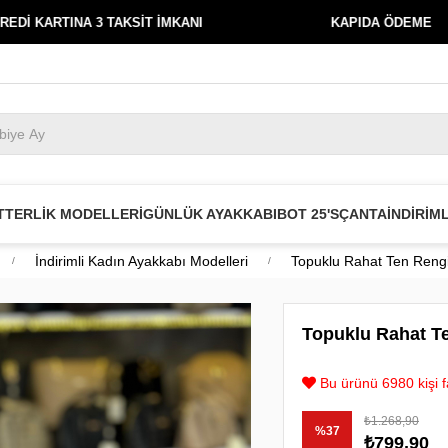
TINA 3 TAKSİT İMKANI
KAPIDA ÖDEME
T
TERLİK MODELLERİ
GÜNLÜK AYAKKABI
BOT 25'S
ÇANTA
İNDİRİM
İndirimli Kadın Ayakkabı Modelleri
Topuklu Rahat Ten Rengi
Topuklu Rahat T
Bu ürünü 6980 kişi fa
₺1.268,90
%
37
₺799,90