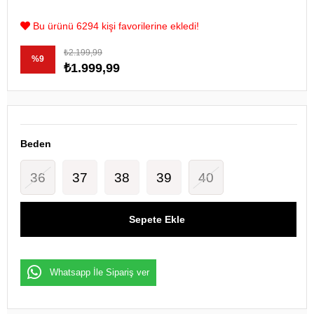
Bu ürünü 6294 kişi favorilerine ekledi!
₺2.199,99
%
9
₺1.999,99
İndirim
Beden
36
37
38
39
40
Whatsapp İle Sipariş ver