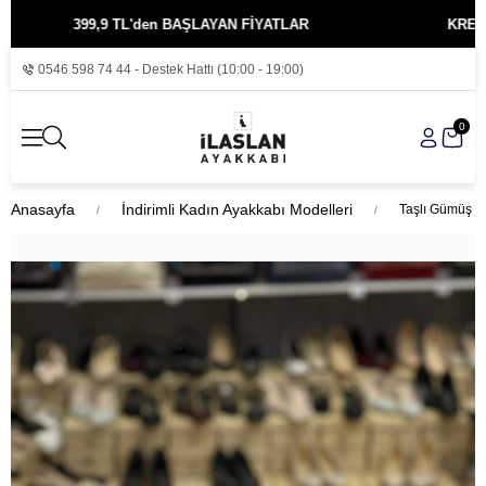
399,9 TL'den BAŞLAYAN FİYATLAR
KREDİ KART
0546 598 74 44 - Destek Hattı (10:00 - 19:00)
0
Anasayfa
İndirimli Kadın Ayakkabı Modelleri
Taşlı Gümüş B