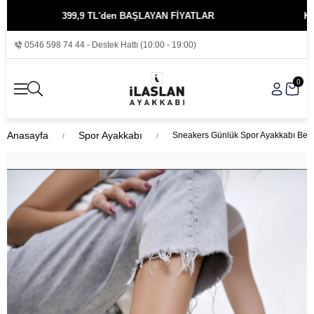
399,9 TL'den BAŞLAYAN FİYATLAR
KREDİ 
0546 598 74 44 - Destek Hattı (10:00 - 19:00)
0
Anasayfa
Spor Ayakkabı
Sneakers Günlük Spor Ayakkabı Bey