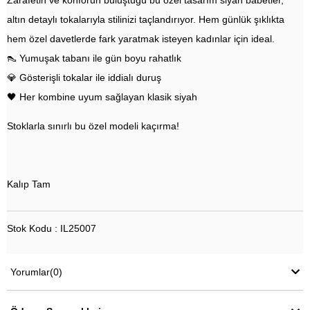
Zarafetin ve konforun buluştuğu bu özel tasarım siyah babetler,
altın detaylı tokalarıyla stilinizi taçlandırıyor. Hem günlük şıklıkta
hem özel davetlerde fark yaratmak isteyen kadınlar için ideal.
👠 Yumuşak tabanı ile gün boyu rahatlık
💎 Gösterişli tokalar ile iddialı duruş
🖤 Her kombine uyum sağlayan klasik siyah
Stoklarla sınırlı bu özel modeli kaçırma!
Kalıp Tam
Stok Kodu : IL25007
Yorumlar
(0)