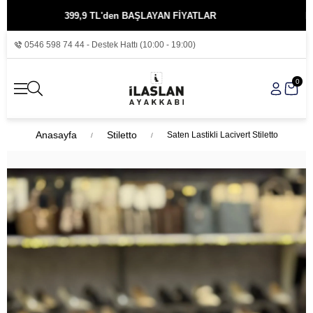
399,9 TL'den BAŞLAYAN FİYATLAR
KREDİ KAR
0546 598 74 44 - Destek Hattı (10:00 - 19:00)
0
Anasayfa
Stiletto
Saten Lastikli Lacivert Stiletto