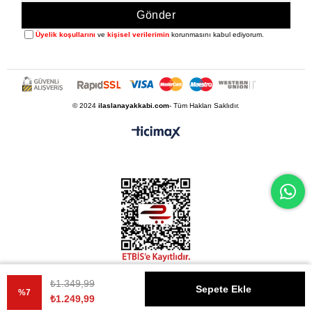
Gönder
Üyelik koşullarını
ve
kişisel verilerimin
korunmasını kabul ediyorum.
© 2024
ilaslanayakkabi.com
- Tüm Hakları Saklıdır.
₺1.349,99
%
7
₺1.249,99
İndirim