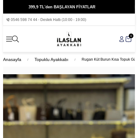
399,9 TL'den BAŞLAYAN FİYATLAR
KREDİ KA
0546 598 74 44 - Destek Hattı (10:00 - 19:00)
0
Anasayfa
Topuklu Ayakkabı
Rugan Küt Burun Kısa Topuk Gün