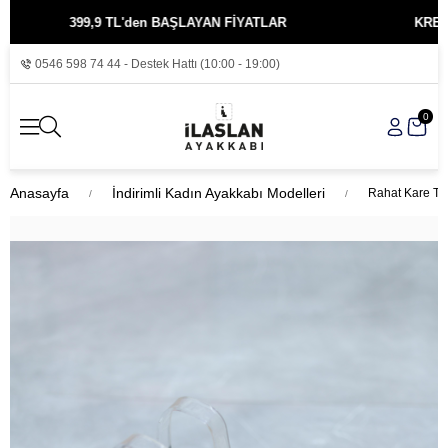
399,9 TL'den BAŞLAYAN FİYATLAR
KREDİ KART
0546 598 74 44 - Destek Hattı (10:00 - 19:00)
0
Anasayfa
İndirimli Kadın Ayakkabı Modelleri
Rahat Kare Top