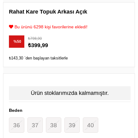
Rahat Kare Topuk Arkası Açık
Bu ürünü 6298 kişi favorilerine ekledi!
₺798,90
%
50
₺399,99
İndirim
₺143,30
`den başlayan taksitlerle
Ürün stoklarımızda kalmamıştır.
Beden
36
37
38
39
40