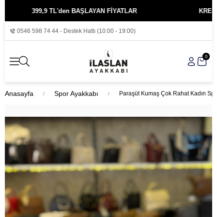
399,9 TL'den BAŞLAYAN FİYATLAR
KREDİ KART
0546 598 74 44 - Destek Hattı (10:00 - 19:00)
0
Anasayfa
Spor Ayakkabı
Paraşüt Kumaş Çok Rahat Kadın Sp