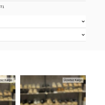
BT1
tsiz Kargo
Ücretsiz Kargo