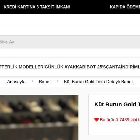
INA 3 TAKSİT İMKANI
KAPIDA ÖDEME
T
TERLİK MODELLERİ
GÜNLÜK AYAKKABI
BOT 25'S
ÇANTA
İNDİRİM
Anasayfa
Babet
Küt Burun Gold Toka Detaylı Babet
Küt Burun Gold T
Bu ürünü 7439 kişi fa