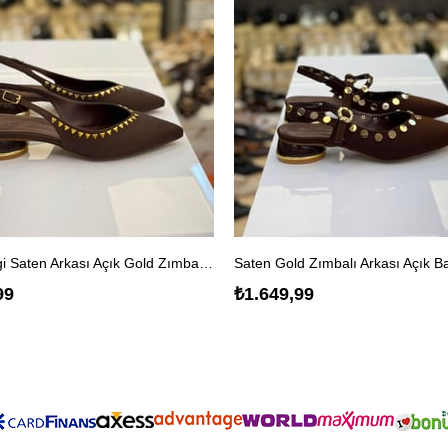
Kahverengi Saten Arkası Açık Gold Zımba Detaylı Babet Ayakkabı
99
₺1.649,99