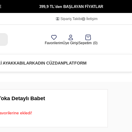
399,9 TL'den BAŞLAYAN FİYATLAR
KREDİ KA
Sipariş Takibi
İletişim
Favorilerim
Üye Girişi
Sepetim
0
Lİ AYAKKABILAR
KADIN CÜZDAN
PLATFORM
oka Detaylı Babet
vorilerine ekledi!