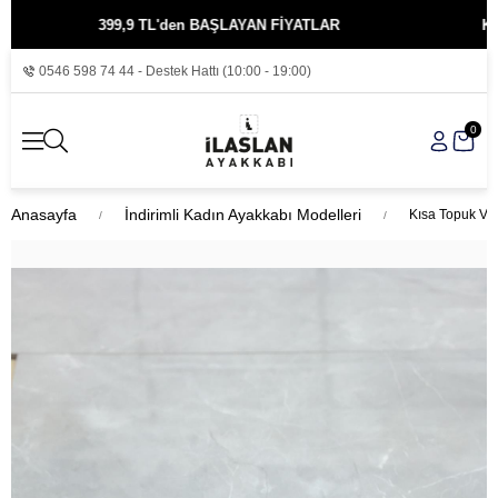
399,9 TL'den BAŞLAYAN FİYATLAR
KREDİ 
0546 598 74 44 - Destek Hattı (10:00 - 19:00)
0
Anasayfa
İndirimli Kadın Ayakkabı Modelleri
Kısa Topuk V 