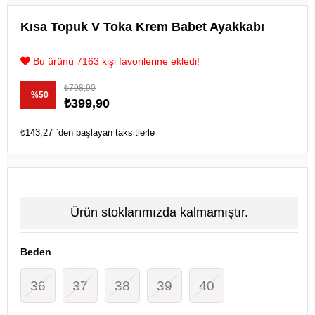
Kısa Topuk V Toka Krem Babet Ayakkabı
Bu ürünü 7163 kişi favorilerine ekledi!
₺798,90
%
50
₺399,90
İndirim
₺143,27
`den başlayan taksitlerle
Ürün stoklarımızda kalmamıştır.
Beden
36
37
38
39
40