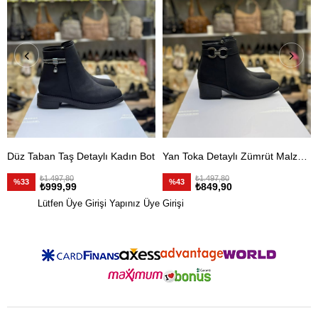
Düz Taban Taş Detaylı Kadın Bot
Yan Toka Detaylı Zümrüt Malzeme Bot
₺1.497,80
₺1.497,80
%33
%43
₺999,99
₺849,90
Lütfen Üye Girişi Yapınız
Üye Girişi