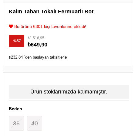
Kalın Taban Tokalı Fermuarlı Bot
Bu ürünü 6301 kişi favorilerine ekledi!
₺1.516,95
%
57
₺649,90
İndirim
₺232,84
`den başlayan taksitlerle
Ürün stoklarımızda kalmamıştır.
Beden
36
40