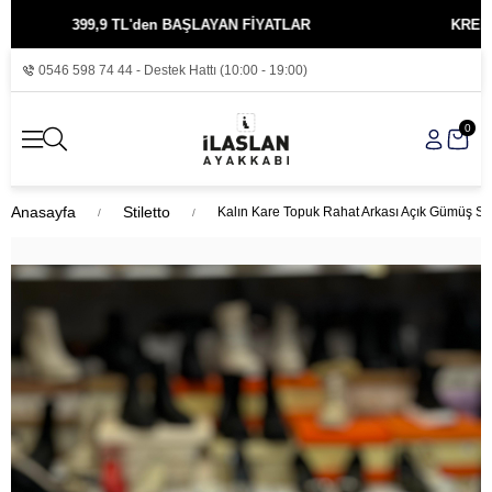
399,9 TL'den BAŞLAYAN FİYATLAR
KREDİ KARTIN
0546 598 74 44 - Destek Hattı (10:00 - 19:00)
0
Anasayfa
Stiletto
Kalın Kare Topuk Rahat Arkası Açık Gümüş Stil