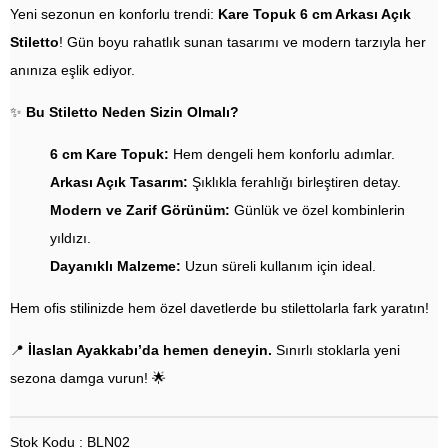
Yeni sezonun en konforlu trendi:
Kare Topuk 6 cm Arkası Açık
Stiletto
! Gün boyu rahatlık sunan tasarımı ve modern tarzıyla her
anınıza eşlik ediyor.
✨
Bu Stiletto Neden Sizin Olmalı?
6 cm Kare Topuk:
Hem dengeli hem konforlu adımlar.
Arkası Açık Tasarım:
Şıklıkla ferahlığı birleştiren detay.
Modern ve Zarif Görünüm:
Günlük ve özel kombinlerin
yıldızı.
Dayanıklı Malzeme:
Uzun süreli kullanım için ideal.
Hem ofis stilinizde hem özel davetlerde bu stilettolarla fark yaratın!
📍
İlaslan Ayakkabı’da hemen deneyin.
Sınırlı stoklarla yeni
sezona damga vurun! 🌟
Stok Kodu : BLN02