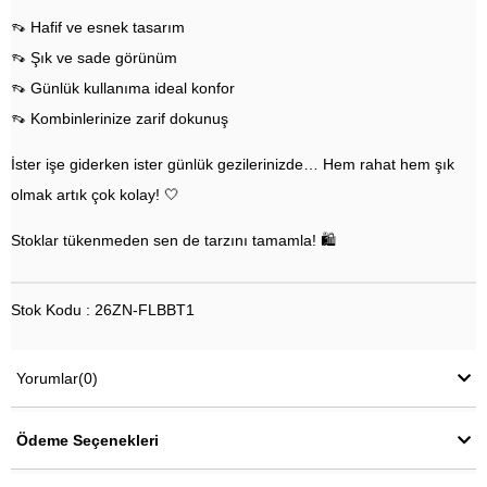
👡 Hafif ve esnek tasarım
👡 Şık ve sade görünüm
👡 Günlük kullanıma ideal konfor
👡 Kombinlerinize zarif dokunuş
İster işe giderken ister günlük gezilerinizde… Hem rahat hem şık
olmak artık çok kolay! 🤍
Stoklar tükenmeden sen de tarzını tamamla! 🛍️
Stok Kodu : 26ZN-FLBBT1
Yorumlar
(0)
Ödeme Seçenekleri