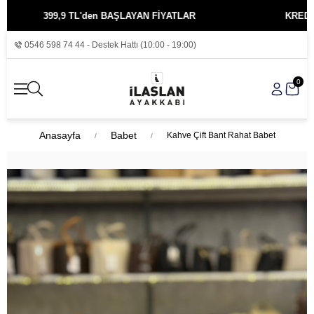
399,9 TL'den BAŞLAYAN FİYATLAR
KREDİ KARTIN
0546 598 74 44 - Destek Hattı (10:00 - 19:00)
0
Anasayfa
Babet
Kahve Çift Bant Rahat Babet