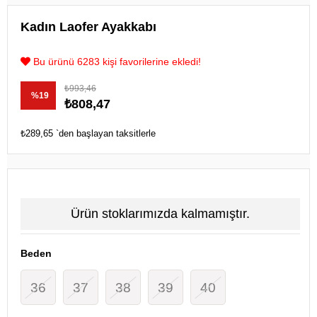
Kadın Laofer Ayakkabı
Bu ürünü 6283 kişi favorilerine ekledi!
₺993,46
%
19
₺808,47
İndirim
₺289,65
`den başlayan taksitlerle
Ürün stoklarımızda kalmamıştır.
Beden
36
37
38
39
40