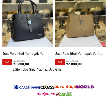
Just Polo İthal Yumuşak Yeni Model Kadın Omuz Çantası Siyah
Just Polo İthal Yumuşak Yeni Model Kadın Omuz Çantası Vizon
₺2.974,90
₺2.974,90
%3
%3
₺2.899,90
₺2.899,90
Lütfen Üye Girişi Yapınız
Üye Girişi