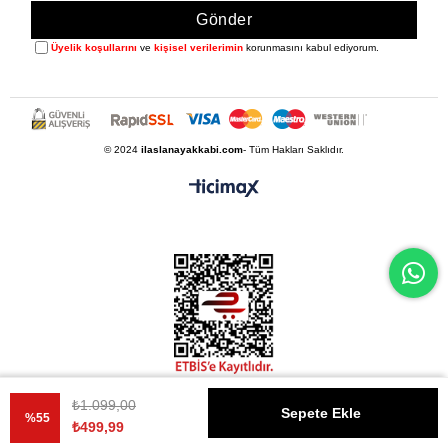
Gönder
Üyelik koşullarını
ve
kişisel verilerimin
korunmasını kabul ediyorum.
© 2024
ilaslanayakkabi.com
- Tüm Hakları Saklıdır.
₺1.099,00
%
55
₺499,99
İndirim