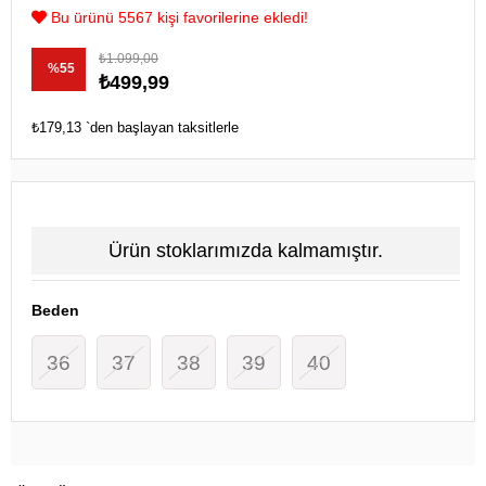
Bu ürünü 5567 kişi favorilerine ekledi!
₺1.099,00
%
55
₺499,99
İndirim
₺179,13
`den başlayan taksitlerle
Ürün stoklarımızda kalmamıştır.
Beden
36
37
38
39
40