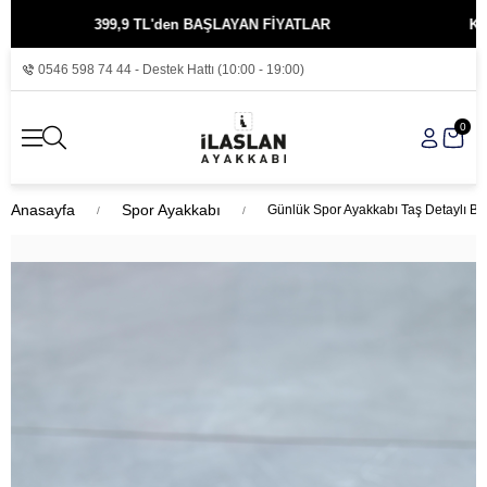
399,9 TL'den BAŞLAYAN FİYATLAR
KREDİ K
0546 598 74 44 - Destek Hattı (10:00 - 19:00)
0
Anasayfa
Spor Ayakkabı
Günlük Spor Ayakkabı Taş Detaylı B