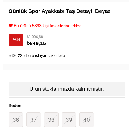
Günlük Spor Ayakkabı Taş Detaylı Beyaz
Bu ürünü 5393 kişi favorilerine ekledi!
₺1.006,68
%
16
₺849,15
İndirim
₺304,22
`den başlayan taksitlerle
Ürün stoklarımızda kalmamıştır.
Beden
36
37
38
39
40