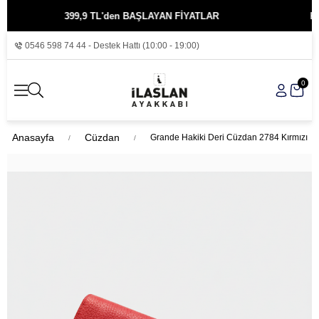
399,9 TL'den BAŞLAYAN FİYATLAR
KREDİ K
0546 598 74 44 - Destek Hattı (10:00 - 19:00)
0
Anasayfa
Cüzdan
Grande Hakiki Deri Cüzdan 2784 Kırmızı