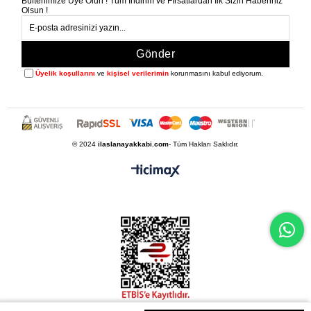
Bültenimize Üye Olun ! Tüm İndirim ve Fırsatlardan İlk Sizin Haberiniz
Olsun !
Gönder
Üyelik koşullarını
ve
kişisel verilerimin
korunmasını kabul ediyorum.
© 2024
ilaslanayakkabi.com
- Tüm Hakları Saklıdır.