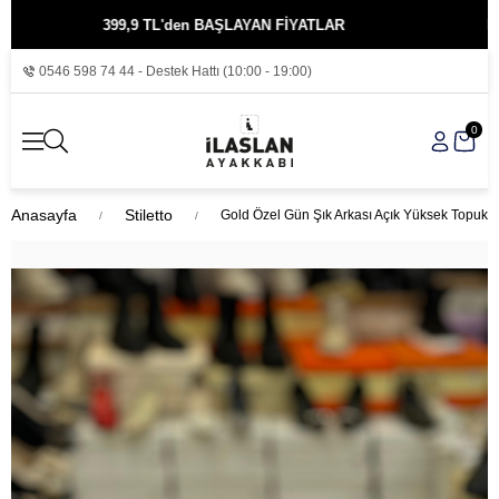
399,9 TL'den BAŞLAYAN FİYATLAR
KREDİ KA
0546 598 74 44 - Destek Hattı (10:00 - 19:00)
0
Anasayfa
Stiletto
Gold Özel Gün Şık Arkası Açık Yüksek Topuk 