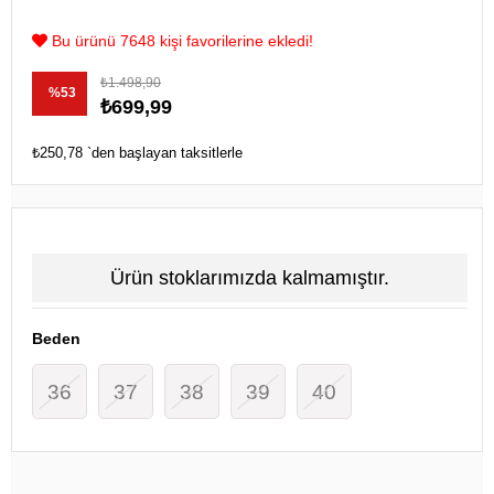
Bu ürünü 7648 kişi favorilerine ekledi!
₺1.498,90
%
53
₺699,99
İndirim
₺250,78
`den başlayan taksitlerle
Ürün stoklarımızda kalmamıştır.
Beden
36
37
38
39
40