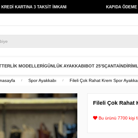
ARTINA 3 TAKSİT İMKANI
KAPIDA ÖDEME
T
TERLİK MODELLERİ
GÜNLÜK AYAKKABI
BOT 25'S
ÇANTA
İNDİRİM
nasayfa
Spor Ayakkabı
Fileli Çok Rahat Krem Spor Ayakka
Fileli Çok Rahat
Bu ürünü 7700 kişi fa