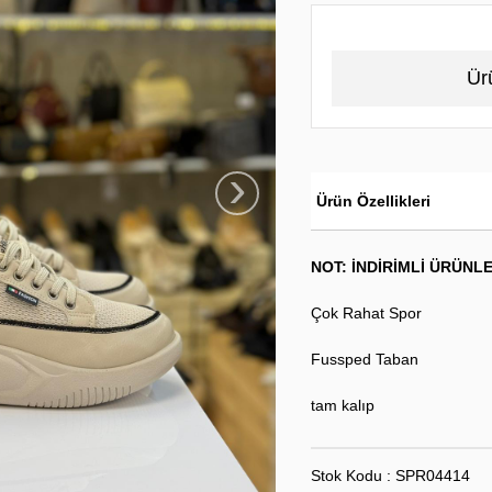
Ür
›
Ürün Özellikleri
NOT: İNDİRİMLİ ÜRÜNL
Çok Rahat Spor
Fussped Taban
tam kalıp
Stok Kodu : SPR04414