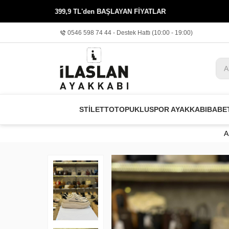
399,9 TL'den BAŞLAYAN FİYATLAR
KREDİ K
0546 598 74 44 - Destek Hattı (10:00 - 19:00)
STİLETTO
TOPUKLU
SPOR AYAKKABI
BABE
A