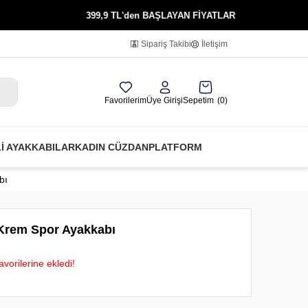
399,9 TL'den BAŞLAYAN FİYATLAR
KRED
Sipariş Takibi
İletişim
Favorilerim
Üye Girişi
Sepetim
0
Lİ AYAKKABILAR
KADIN CÜZDAN
PLATFORM
bı
 Krem Spor Ayakkabı
vorilerine ekledi!