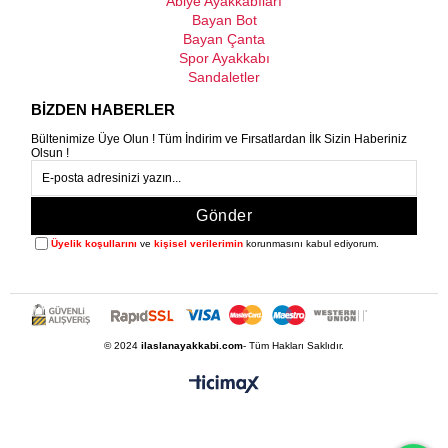
Abiye Ayakkabıları
Bayan Bot
Bayan Çanta
Spor Ayakkabı
Sandaletler
BİZDEN HABERLER
Bültenimize Üye Olun ! Tüm İndirim ve Fırsatlardan İlk Sizin Haberiniz
Olsun !
Gönder
Üyelik koşullarını
ve
kişisel verilerimin
korunmasını kabul ediyorum.
© 2024
ilaslanayakkabi.com
- Tüm Hakları Saklıdır.