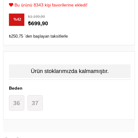
Bu ürünü 8343 kişi favorilerine ekledi!
₺1.199,90
%
42
₺699,90
İndirim
₺250,75
`den başlayan taksitlerle
Ürün stoklarımızda kalmamıştır.
Beden
36
37