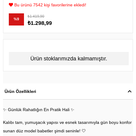
Bu ürünü 7542 kişi favorilerine ekledi!
₺1.419,90
%
9
₺1.298,99
İndirim
Ürün stoklarımızda kalmamıştır.
Ürün Özellikleri
✨ Günlük Rahatlığın En Pratik Hali ✨
Kalıbı tam, yumuşacık yapısı ve esnek tasarımıyla gün boyu konfor
sunan düz model babetler şimdi seninle! 🤍