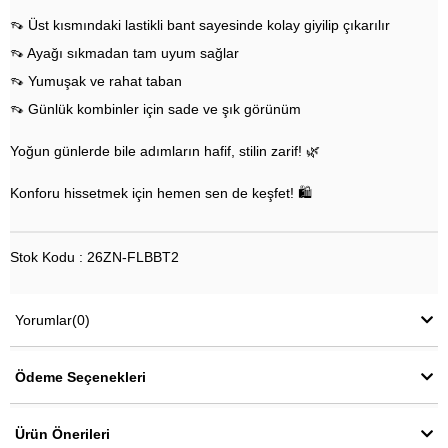
👡 Üst kısmındaki lastikli bant sayesinde kolay giyilip çıkarılır
👡 Ayağı sıkmadan tam uyum sağlar
👡 Yumuşak ve rahat taban
👡 Günlük kombinler için sade ve şık görünüm
Yoğun günlerde bile adımların hafif, stilin zarif! 🌿
Konforu hissetmek için hemen sen de keşfet! 🛍️
Stok Kodu : 26ZN-FLBBT2
Yorumlar
(0)
Ödeme Seçenekleri
Ürün Önerileri