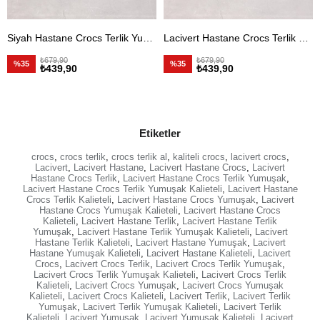
Siyah Hastane Crocs Terlik Yumuşak Kaliteli
Lacivert Hastane Crocs Terlik Yumuşak Kaliteli
₺679,90
₺679,90
%35
%35
₺439,90
₺439,90
Etiketler
crocs
,
crocs terlik
,
crocs terlik al
,
kaliteli crocs
,
lacivert crocs
,
Lacivert
,
Lacivert Hastane
,
Lacivert Hastane Crocs
,
Lacivert
Hastane Crocs Terlik
,
Lacivert Hastane Crocs Terlik Yumuşak
,
Lacivert Hastane Crocs Terlik Yumuşak Kalieteli
,
Lacivert Hastane
Crocs Terlik Kalieteli
,
Lacivert Hastane Crocs Yumuşak
,
Lacivert
Hastane Crocs Yumuşak Kalieteli
,
Lacivert Hastane Crocs
Kalieteli
,
Lacivert Hastane Terlik
,
Lacivert Hastane Terlik
Yumuşak
,
Lacivert Hastane Terlik Yumuşak Kalieteli
,
Lacivert
Hastane Terlik Kalieteli
,
Lacivert Hastane Yumuşak
,
Lacivert
Hastane Yumuşak Kalieteli
,
Lacivert Hastane Kalieteli
,
Lacivert
Crocs
,
Lacivert Crocs Terlik
,
Lacivert Crocs Terlik Yumuşak
,
Lacivert Crocs Terlik Yumuşak Kalieteli
,
Lacivert Crocs Terlik
Kalieteli
,
Lacivert Crocs Yumuşak
,
Lacivert Crocs Yumuşak
Kalieteli
,
Lacivert Crocs Kalieteli
,
Lacivert Terlik
,
Lacivert Terlik
Yumuşak
,
Lacivert Terlik Yumuşak Kalieteli
,
Lacivert Terlik
Kalieteli
,
Lacivert Yumuşak
,
Lacivert Yumuşak Kalieteli
,
Lacivert