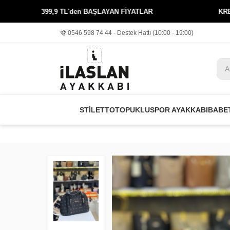
9,9 TL'den BAŞLAYAN FİYATLAR
KREDİ KARTINA 3 
0546 598 74 44 - Destek Hattı (10:00 - 19:00)
STİLETTO
TOPUKLU
SPOR AYAKKABI
BABE