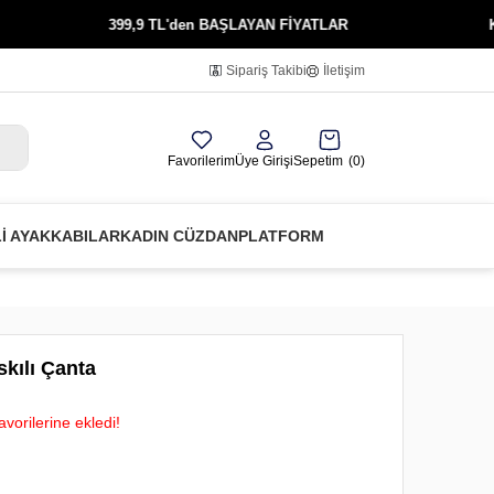
399,9 TL'den BAŞLAYAN FİYATLAR
KREDİ KARTINA 
Sipariş Takibi
İletişim
Favorilerim
Üye Girişi
Sepetim
0
Lİ AYAKKABILAR
KADIN CÜZDAN
PLATFORM
kılı Çanta
vorilerine ekledi!