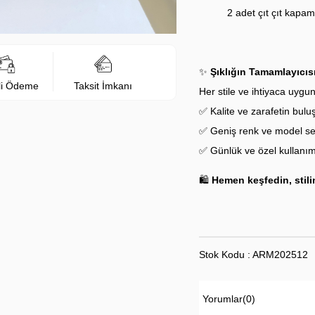
2 adet çıt çıt kapama
✨
Şıklığın Tamamlayıcıs
li Ödeme
Taksit İmkanı
Her stile ve ihtiyaca uygun
✅ Kalite ve zarafetin bulu
✅ Geniş renk ve model se
✅ Günlük ve özel kullanım
🛍️
Hemen keşfedin, stilin
Stok Kodu : ARM202512
Yorumlar
(0)