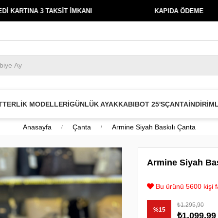
TAKSİT İMKANI
KAPIDA ÖDEME
T
TERLİK MODELLERİ
GÜNLÜK AYAKKABI
BOT 25'S
ÇANTA
İNDİRİM
Anasayfa
Çanta
Armine Siyah Baskılı Çanta
Armine Siyah Bas
Bu ürünü 5600 kişi fa
₺1.295,90
%
15
₺1.099,99