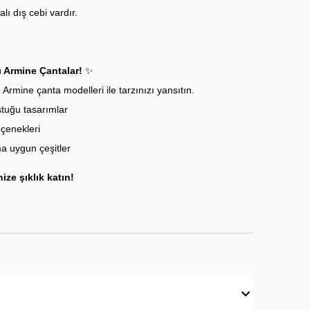
lı dış cebi vardır.
ı Armine Çantalar!
✨
 Armine çanta modelleri ile tarzınızı yansıtın.
ştuğu tasarımlar
çenekleri
a uygun çeşitler
ize şıklık katın!