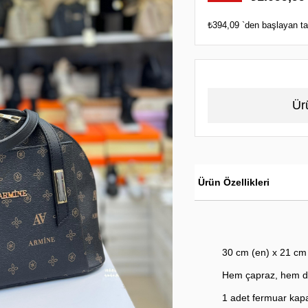
İndirim
₺394,09
`den başlayan tak
Ür
Ürün Özellikleri
30 cm (en) x 21 c
Hem çapraz, hem de 
1 adet fermuar kapa