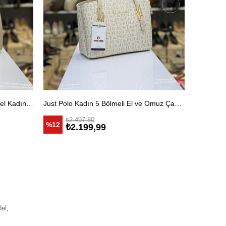
Just Polo İthal Yumuşak Yeni Model Kadın Omuz Çantası
Just Polo Kadın 5 Bölmeli El ve Omuz Çantası Krem
Just Polo
₺2.497,80
₺2
%12
%3
₺2.199,99
₺2
del
,