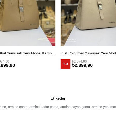
Just Polo İthal Yumuşak Yeni Model Kadın Omuz Çantası Vizon
974,90
₺2.974,90
%3
.899,90
₺2.899,90
Etiketler
mine
,
armine çanta
,
armine kadın çanta
,
armine bayan çanta
,
armine yeni mo