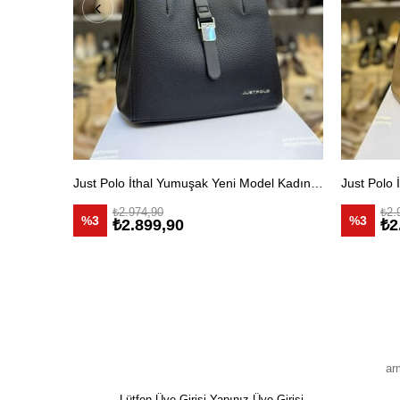
Just Polo İthal Yumuşak Yeni Model Kadın Omuz Çantası Siyah
₺2.974,90
₺2.
%3
%3
₺2.899,90
₺2
ar
Lütfen Üye Girişi Yapınız
Üye Girişi