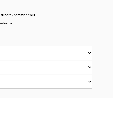
ilinerek temizlenebilir
f malzeme