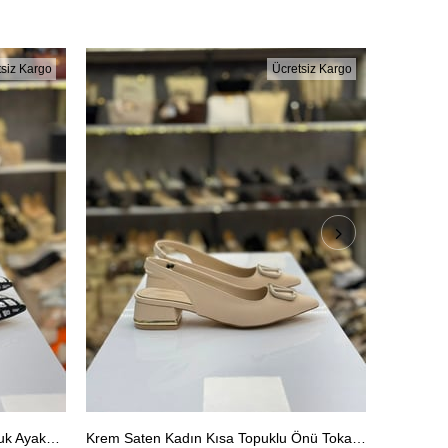
tsiz Kargo
Ücretsiz Kargo
Gümüş Taşlı Arkası Açık Kısa Topuk Ayakkabı
Krem Saten Kadın Kısa Topuklu Önü Tokalı Rahat Şık Günlük Ayakkabı