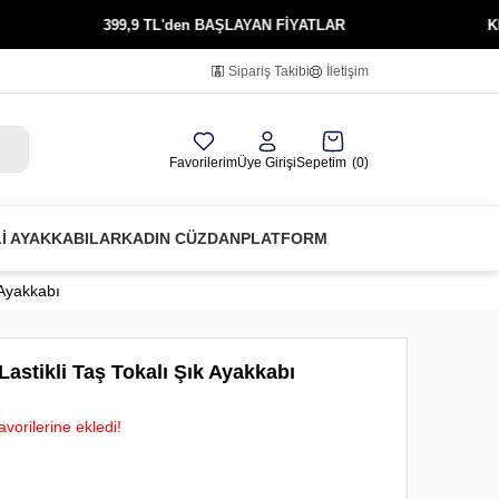
9,9 TL'den BAŞLAYAN FİYATLAR
KREDİ KARTINA 3 
Sipariş Takibi
İletişim
Favorilerim
Üye Girişi
Sepetim
0
Lİ AYAKKABILAR
KADIN CÜZDAN
PLATFORM
 Ayakkabı
Lastikli Taş Tokalı Şık Ayakkabı
vorilerine ekledi!