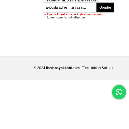
Fırsatlardan İlk Sizin Haberiniz Olsun !
Gönder
Üyelik koşullarını
ve
kişisel verilerimin
korunmasını kabul ediyorum.
© 2024
ilaslanayakkabi.com
- Tüm Hakları Saklıdır.