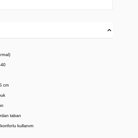
ormal)
–40
,5 cm
puk
un
urdan taban
konforlu kullanım