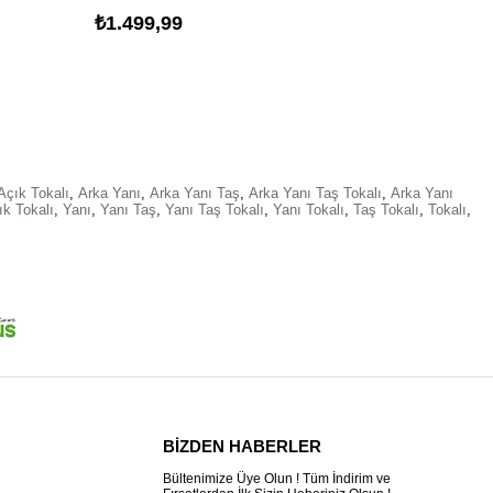
₺1.499,99
₺1.499
Açık Tokalı
,
Arka Yanı
,
Arka Yanı Taş
,
Arka Yanı Taş Tokalı
,
Arka Yanı
ık Tokalı
,
Yanı
,
Yanı Taş
,
Yanı Taş Tokalı
,
Yanı Tokalı
,
Taş Tokalı
,
Tokalı
,
BİZDEN HABERLER
Bültenimize Üye Olun ! Tüm İndirim ve