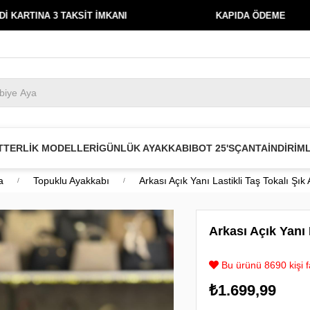
KSİT İMKANI
KAPIDA ÖDEME
39
T
TERLİK MODELLERİ
GÜNLÜK AYAKKABI
BOT 25'S
ÇANTA
İNDİRİM
a
Topuklu Ayakkabı
Arkası Açık Yanı Lastikli Taş Tokalı Şık
Arkası Açık Yanı 
Bu ürünü 8690 kişi fa
₺1.699,99